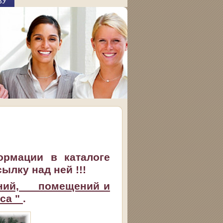
ВУ
ормации в каталоге
лку над ней !!!
даний, помещений и
са "
.